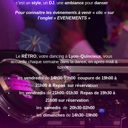
c’est un
style
, un
DJ
, une
ambiance
pour
danser
Pour connaitre les évènements à venir « clic » sur
l’onglet « EVENEMENTS »
Le
RÉTRO
, votre dancing à
Lyon
–
Quincieux
, vous
accueille chaque semaine dans la danse, en après-midi &
soirée :
les
vendredis
de
14h30
-19
h00 coupure de 19h00 à
21h00 & Repas sur réservation
les
vendredis
de
21h00
–
01h30 Repas de 19h30 à
21h00 sur réservation
les
samedis
de
20h30-02h00
les
dimanches
de
14h30
–
19h00