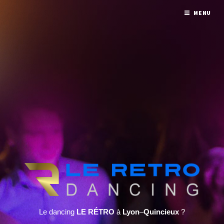
MENU
Le dancing
LE RÉTRO
à
Lyon
–
Quincieux
?