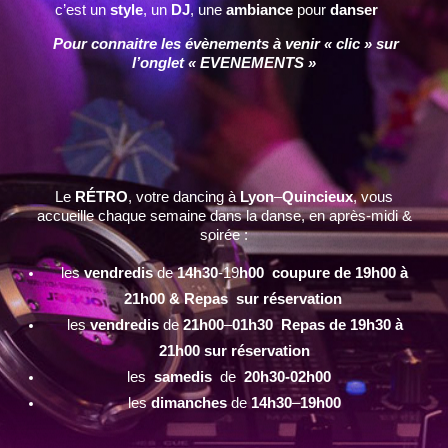
c’est un
style
, un
DJ
, une
ambiance
pour
danser
Pour connaitre les évènements à venir « clic » sur
l’onglet « EVENEMENTS »
Le
RÉTRO
, votre dancing à
Lyon
–
Quincieux
, vous
accueille chaque semaine dans la danse, en après-midi &
soirée :
les
vendredis
de
14h30
-19
h00 coupure de 19h00 à
21h00 & Repas sur réservation
les
vendredis
de
21h00
–
01h30 Repas de 19h30 à
21h00 sur réservation
les
samedis
de
20h30-02h00
les
dimanches
de
14h30
–
19h00