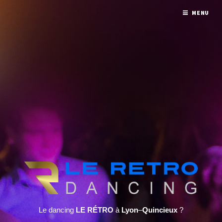
MENU
Le dancing
LE RÉTRO
à
Lyon
–
Quincieux
?