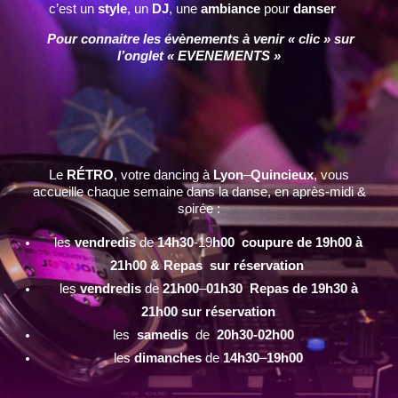
c’est un
style
, un
DJ
, une
ambiance
pour
danser
Pour connaitre les évènements à venir « clic » sur
l’onglet « EVENEMENTS »
Le
RÉTRO
, votre dancing à
Lyon
–
Quincieux
, vous
accueille chaque semaine dans la danse, en après-midi &
soirée :
les
vendredis
de
14h30
-19
h00 coupure de 19h00 à
21h00 & Repas sur réservation
les
vendredis
de
21h00
–
01h30 Repas de 19h30 à
21h00 sur réservation
les
samedis
de
20h30-02h00
les
dimanches
de
14h30
–
19h00