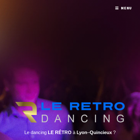
MENU
Le dancing
LE RÉTRO
à
Lyon
–
Quincieux
?