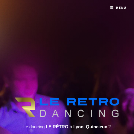
MENU
Le dancing
LE RÉTRO
à
Lyon
–
Quincieux
?