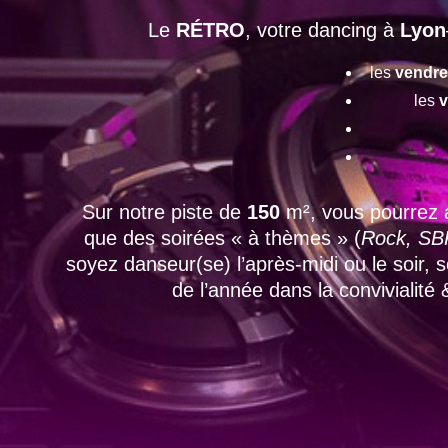
Le
RÉTRO
, votre dancing à
Lyon
les
vendre
les
v
Sur notre piste de
150
m², vous pourrez 
que des soirées « à thèmes » (
Rock, SBK
soyez danseur(se) l’après-midi ou le soir,
de l’année dans la convivialité