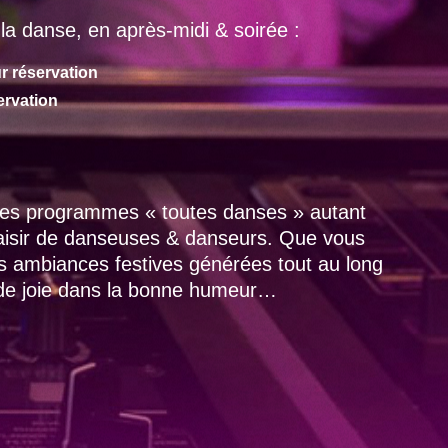
la danse, en après-midi & soirée :
r réservation
ervation
 des programmes « toutes danses » autant
laisir de danseuses & danseurs. Que vous
es ambiances festives générées tout au long
 de joie dans la bonne humeur…