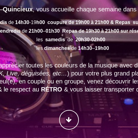
–
Quincieux
, vous accueille chaque semaine dans 
dis
de
14h30
-19
h00 coupure de 19h00 à 21h00 & Repas su
endredis
de
21h00
–
01h30 Repas de 19h30 à 21h00 sur rés
les
samedis
de
20h30-02h00
les
dimanches
de
14h30
–
19h00
apprécier toutes les couleurs de la musique avec
, Live, déguisées, etc…
) pour votre plus grand p
 seul(e), en couple ou en groupe, venez découvrir l
 & le respect au
RÉTRO
& vous laisser transporter
CONTINUER