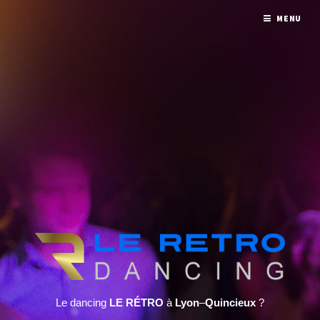
MENU
Le dancing
LE RÉTRO
à
Lyon
–
Quincieux
?