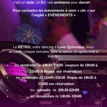
c’est un
style
, un
DJ
, une
ambiance
pour
danser
Pour connaitre les évènements à venir « clic » sur
l’onglet « EVENEMENTS »
Le
RÉTRO
, votre dancing à
Lyon
–
Quincieux
, vous
accueille chaque semaine dans la danse, en après-midi &
soirée :
les
vendredis
de
14h30
-19
h00 coupure de 19h00 à
21h00 & Repas sur réservation
les
vendredis
de
21h00
–
01h30 Repas de 19h30 à
21h00 sur réservation
les
samedis
de
20h30-02h00
les
dimanches
de
14h30
–
19h00