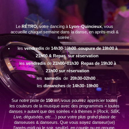
Le
RÉTRO
, votre dancing à
Lyon
–
Quincieux
, vous
accueille chaque semaine dans la danse, en après-midi &
soirée :
les
vendredis
de
14h30
-19
h00 coupure de 19h00 à
21h00 & Repas sur réservation
les
vendredis
de
21h00
–
01h30 Repas de 19h30 à
21h00 sur réservation
les
samedis
de
20h30-02h00
les
dimanches
de
14h30
–
19h00
Sur notre piste de
150
m², vous pourrez apprécier toutes
les couleurs de la musique avec des programmes « toutes
danses » autant que des soirées « à thèmes » (
Rock, SBK,
Live, déguisées, etc…
) pour votre plus grand plaisir de
danseuses & danseurs. Que vous soyez danseur(se)
l’après-midi ou le soir, seul(e), en couple ou en groupe,