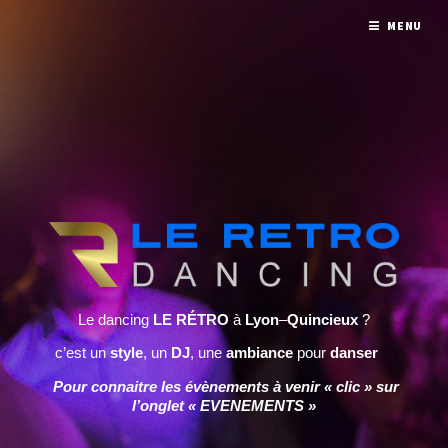
MENU
Le dancing
LE RÉTRO
à
Lyon
–
Quincieux
?
c’est un
style
, un
DJ
, une
ambiance
pour
danser
Pour connaitre les évènements à venir « clic » sur
l’onglet « EVENEMENTS »