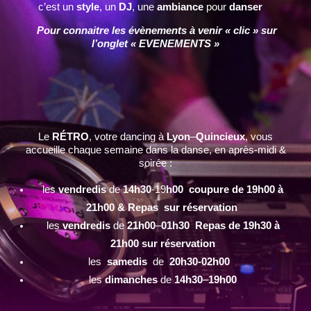
c’est un
style
, un
DJ
, une
ambiance
pour
danser
Pour connaitre les évènements à venir « clic » sur
l’onglet « EVENEMENTS »
Le
RÉTRO
, votre dancing à
Lyon
–
Quincieux
, vous
accueille chaque semaine dans la danse, en après-midi &
soirée :
les
vendredis
de
14h30
-19
h00 coupure de 19h00 à
21h00 & Repas sur réservation
les
vendredis
de
21h00
–
01h30 Repas de 19h30 à
21h00 sur réservation
les
samedis
de
20h30-02h00
les
dimanches
de
14h30
–
19h00