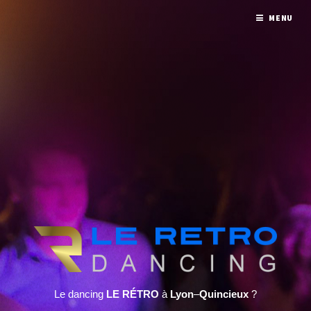
MENU
Le dancing
LE RÉTRO
à
Lyon
–
Quincieux
?