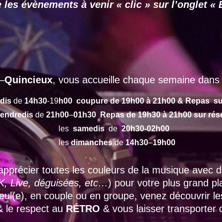
 les évènements à venir « clic » sur l’onglet
–
Quincieux
, vous accueille chaque semaine dans 
dis
de
14h30
-19
h00 coupure de 19h00 à 21h00 & Repas su
endredis
de
21h00
–
01h30 Repas de 19h30 à 21h00 sur rés
les
samedis
de
20h30-02h00
les
dimanches
de
14h30
–
19h00
apprécier toutes les couleurs de la musique avec
, Live, déguisées, etc…
) pour votre plus grand p
 seul(e), en couple ou en groupe, venez découvrir l
 & le respect au
RÉTRO
& vous laisser transporter