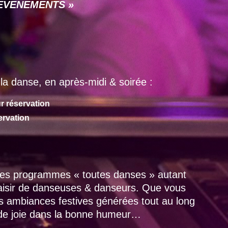
 « EVENEMENTS »
la danse, en après-midi & soirée :
r réservation
ervation
 des programmes « toutes danses » autant
laisir de danseuses & danseurs. Que vous
es ambiances festives générées tout au long
 de joie dans la bonne humeur…