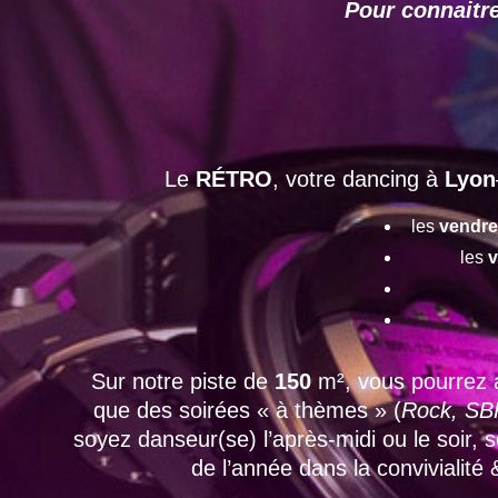
Pour connaitre
Le
RÉTRO
, votre dancing à
Lyon
les
vendre
les
v
Sur notre piste de
150
m², vous pourrez 
que des soirées « à thèmes » (
Rock, SBK
soyez danseur(se) l’après-midi ou le soir,
de l’année dans la convivialité