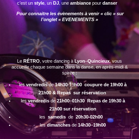
c’est un
style
, un
DJ
, une
ambiance
pour
danser
Pour connaitre les évènements à venir « clic » sur
l’onglet « EVENEMENTS »
Le
RÉTRO
, votre dancing à
Lyon
–
Quincieux
, vous
accueille chaque semaine dans la danse, en après-midi &
soirée :
les
vendredis
de
14h30
-19
h00 coupure de 19h00 à
21h00 & Repas sur réservation
les
vendredis
de
21h00
–
01h30 Repas de 19h30 à
21h00 sur réservation
les
samedis
de
20h30-02h00
les
dimanches
de
14h30
–
19h00