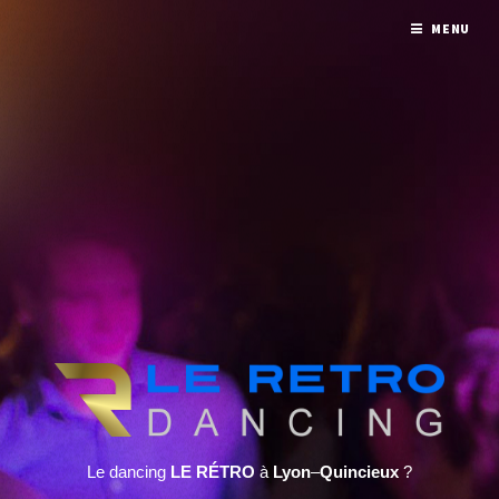
MENU
Le dancing
LE RÉTRO
à
Lyon
–
Quincieux
?