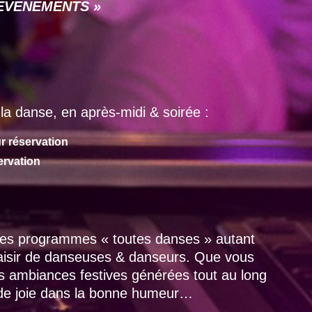
 « EVENEMENTS »
la danse, en après-midi & soirée :
r réservation
ervation
 des programmes « toutes danses » autant
laisir de danseuses & danseurs. Que vous
es ambiances festives générées tout au long
 de joie dans la bonne humeur…