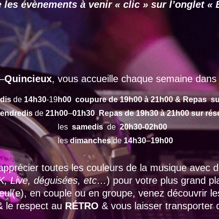
 les évènements à venir « clic » sur l’onglet
–
Quincieux
, vous accueille chaque semaine dans 
dis
de
14h30
-19
h00 coupure de 19h00 à 21h00 & Repas su
endredis
de
21h00
–
01h30 Repas de 19h30 à 21h00 sur rés
les
samedis
de
20h30-02h00
les
dimanches
de
14h30
–
19h00
apprécier toutes les couleurs de la musique avec
, Live, déguisées, etc…
) pour votre plus grand p
 seul(e), en couple ou en groupe, venez découvrir l
 & le respect au
RÉTRO
& vous laisser transporter