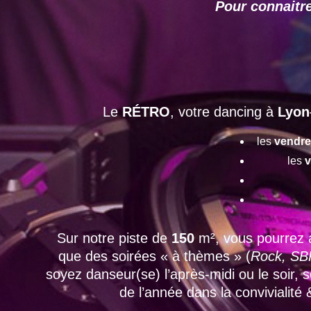
Pour connaitre
Le
RÉTRO
, votre dancing à
Lyon
les
vendre
les
v
Sur notre piste de
150
m², vous pourrez 
que des soirées « à thèmes » (
Rock, SBK
soyez danseur(se) l’après-midi ou le soir,
de l’année dans la convivialité