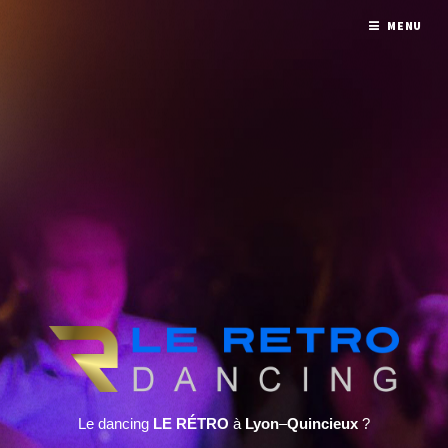
MENU
Le dancing
LE RÉTRO
à
Lyon
–
Quincieux
?