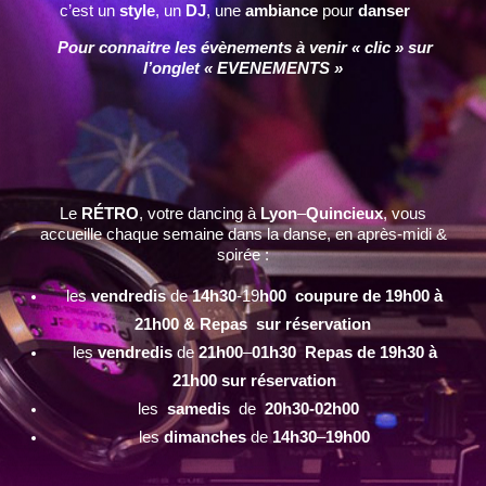
c’est un
style
, un
DJ
, une
ambiance
pour
danser
Pour connaitre les évènements à venir « clic » sur
l’onglet « EVENEMENTS »
Le
RÉTRO
, votre dancing à
Lyon
–
Quincieux
, vous
accueille chaque semaine dans la danse, en après-midi &
soirée :
les
vendredis
de
14h30
-19
h00 coupure de 19h00 à
21h00 & Repas sur réservation
les
vendredis
de
21h00
–
01h30 Repas de 19h30 à
21h00 sur réservation
les
samedis
de
20h30-02h00
les
dimanches
de
14h30
–
19h00