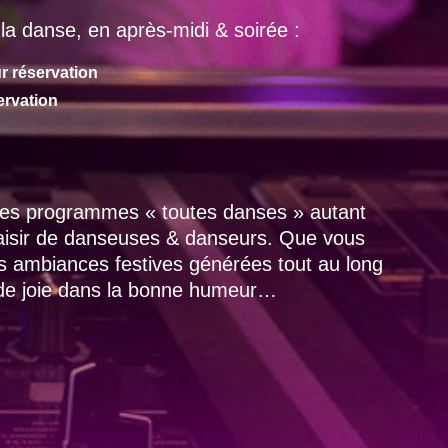
la danse, en après-midi & soirée :
r réservation
ervation
 des programmes « toutes danses » autant
laisir de danseuses & danseurs. Que vous
es ambiances festives générées tout au long
 de joie dans la bonne humeur…