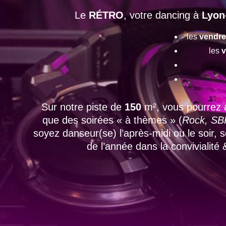
Le
RÉTRO
, votre dancing à
Lyon
les
vendre
les
v
Sur notre piste de
150
m², vous pourrez 
que des soirées « à thèmes » (
Rock, SBK
soyez danseur(se) l’après-midi ou le soir,
de l’année dans la convivialité