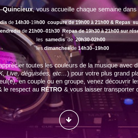
–
Quincieux
, vous accueille chaque semaine dans 
dis
de
14h30
-19
h00 coupure de 19h00 à 21h00 & Repas su
endredis
de
21h00
–
01h30 Repas de 19h30 à 21h00 sur rés
les
samedis
de
20h30-02h00
les
dimanches
de
14h30
–
19h00
apprécier toutes les couleurs de la musique avec
, Live, déguisées, etc…
) pour votre plus grand p
 seul(e), en couple ou en groupe, venez découvrir l
 & le respect au
RÉTRO
& vous laisser transporter
CONTINUER