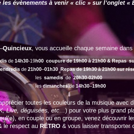
 les évènements à venir « clic » sur l’onglet
–
Quincieux
, vous accueille chaque semaine dans 
dis
de
14h30
-19
h00 coupure de 19h00 à 21h00 & Repas su
endredis
de
21h00
–
01h30 Repas de 19h30 à 21h00 sur rés
les
samedis
de
20h30-02h00
les
dimanches
de
14h30
–
19h00
apprécier toutes les couleurs de la musique avec
, Live, déguisées, etc…
) pour votre plus grand p
 seul(e), en couple ou en groupe, venez découvrir l
 & le respect au
RÉTRO
& vous laisser transporter