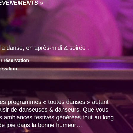
 « EVENEMENTS »
la danse, en après-midi & soirée :
r réservation
ervation
 des programmes « toutes danses » autant
laisir de danseuses & danseurs. Que vous
es ambiances festives générées tout au long
 de joie dans la bonne humeur…