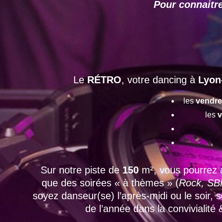
Pour connaitre
Le
RÉTRO
, votre dancing à
Lyon
les
vendre
les
v
Sur notre piste de
150
m², vous pourrez 
que des soirées « à thèmes » (
Rock, SBK
soyez danseur(se) l’après-midi ou le soir,
de l’année dans la convivialité