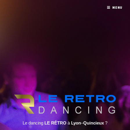
MENU
Le dancing
LE RÉTRO
à
Lyon
–
Quincieux
?