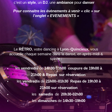
c’est un
style
, un
DJ
, une
ambiance
pour
danser
Pour connaitre les évènements à venir « clic » sur
l’onglet « EVENEMENTS »
Le
RÉTRO
, votre dancing à
Lyon
–
Quincieux
, vous
accueille chaque semaine dans la danse, en après-midi &
soirée :
les
vendredis
de
14h30
-19
h00 coupure de 19h00 à
21h00 & Repas sur réservation
les
vendredis
de
21h00
–
01h30 Repas de 19h30 à
21h00 sur réservation
les
samedis
de
20h30-02h00
les
dimanches
de
14h30
–
19h00