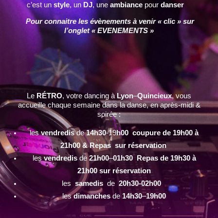
c’est un
style
, un
DJ
, une
ambiance
pour
danser
Pour connaitre les évènements à venir « clic » sur
l’onglet « EVENEMENTS »
Le
RÉTRO
, votre dancing à
Lyon
–
Quincieux
, vous
accueille chaque semaine dans la danse, en après-midi &
soirée :
les
vendredis
de
14h30
-19
h00 coupure de 19h00 à
21h00 & Repas sur réservation
les
vendredis
de
21h00
–
01h30 Repas de 19h30 à
21h00 sur réservation
les
samedis
de
20h30-02h00
les
dimanches
de
14h30
–
19h00