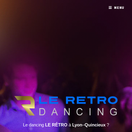
MENU
Le dancing
LE RÉTRO
à
Lyon
–
Quincieux
?