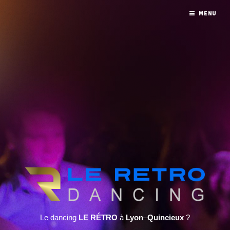
MENU
Le dancing
LE RÉTRO
à
Lyon
–
Quincieux
?