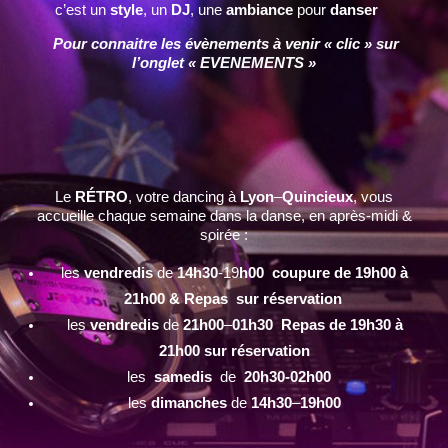
c’est un
style
, un
DJ
, une
ambiance
pour
danser
Pour connaitre les évènements à venir « clic » sur
l’onglet « EVENEMENTS »
Le
RÉTRO
, votre dancing à
Lyon
–
Quincieux
, vous
accueille chaque semaine dans la danse, en après-midi &
soirée :
les
vendredis
de
14h30
-19
h00 coupure de 19h00 à
21h00 & Repas sur réservation
les
vendredis
de
21h00
–
01h30 Repas de 19h30 à
21h00 sur réservation
les
samedis
de
20h30-02h00
les
dimanches
de
14h30
–
19h00