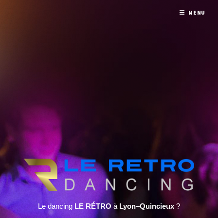
MENU
Le dancing
LE RÉTRO
à
Lyon
–
Quincieux
?