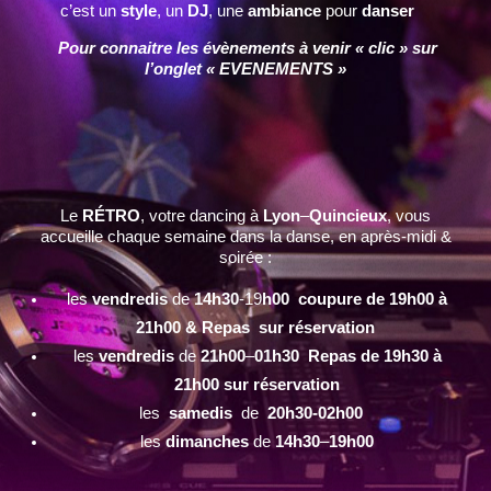
c’est un
style
, un
DJ
, une
ambiance
pour
danser
Pour connaitre les évènements à venir « clic » sur
l’onglet « EVENEMENTS »
Le
RÉTRO
, votre dancing à
Lyon
–
Quincieux
, vous
accueille chaque semaine dans la danse, en après-midi &
soirée :
les
vendredis
de
14h30
-19
h00 coupure de 19h00 à
21h00 & Repas sur réservation
les
vendredis
de
21h00
–
01h30 Repas de 19h30 à
21h00 sur réservation
les
samedis
de
20h30-02h00
les
dimanches
de
14h30
–
19h00