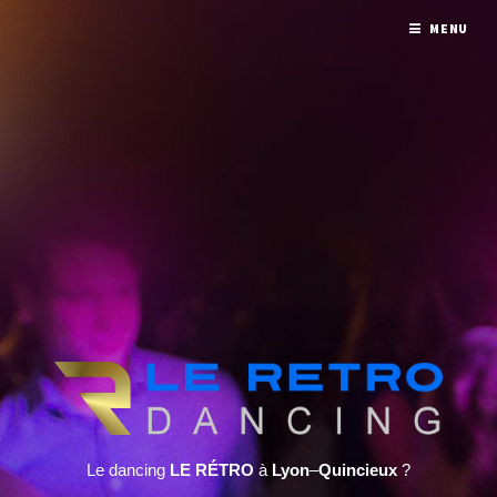
MENU
Le dancing
LE RÉTRO
à
Lyon
–
Quincieux
?