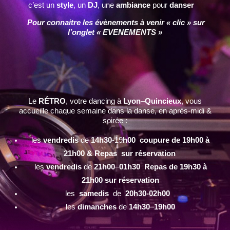
c’est un
style
, un
DJ
, une
ambiance
pour
danser
Pour connaitre les évènements à venir « clic » sur
l’onglet « EVENEMENTS »
Le
RÉTRO
, votre dancing à
Lyon
–
Quincieux
, vous
accueille chaque semaine dans la danse, en après-midi &
soirée :
les
vendredis
de
14h30
-19
h00 coupure de 19h00 à
21h00 & Repas sur réservation
les
vendredis
de
21h00
–
01h30 Repas de 19h30 à
21h00 sur réservation
les
samedis
de
20h30-02h00
les
dimanches
de
14h30
–
19h00