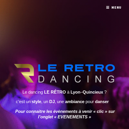
MENU
Le dancing
LE RÉTRO
à
Lyon
–
Quincieux
?
c’est un
style
, un
DJ
, une
ambiance
pour
danser
Pour connaitre les évènements à venir « clic » sur
l’onglet « EVENEMENTS »