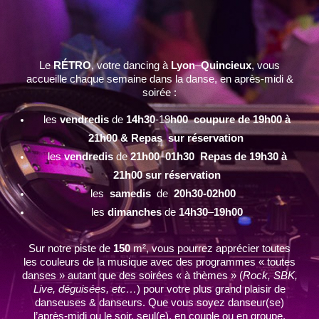
Le
RÉTRO
, votre dancing à
Lyon
–
Quincieux
, vous
accueille chaque semaine dans la danse, en après-midi &
soirée :
les
vendredis
de
14h30
-19
h00 coupure de 19h00 à
21h00 & Repas sur réservation
les
vendredis
de
21h00
–
01h30 Repas de 19h30 à
21h00 sur réservation
les
samedis
de
20h30-02h00
les
dimanches
de
14h30
–
19h00
Sur notre piste de
150
m², vous pourrez apprécier toutes
les couleurs de la musique avec des programmes « toutes
danses » autant que des soirées « à thèmes » (
Rock, SBK,
Live, déguisées, etc…
) pour votre plus grand plaisir de
danseuses & danseurs. Que vous soyez danseur(se)
l’après-midi ou le soir, seul(e), en couple ou en groupe,