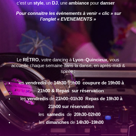
c’est un
style
, un
DJ
, une
ambiance
pour
danser
Pour connaitre les évènements à venir « clic » sur
l’onglet « EVENEMENTS »
Le
RÉTRO
, votre dancing à
Lyon
–
Quincieux
, vous
accueille chaque semaine dans la danse, en après-midi &
soirée :
les
vendredis
de
14h30
-19
h00 coupure de 19h00 à
21h00 & Repas sur réservation
les
vendredis
de
21h00
–
01h30 Repas de 19h30 à
21h00 sur réservation
les
samedis
de
20h30-02h00
les
dimanches
de
14h30
–
19h00