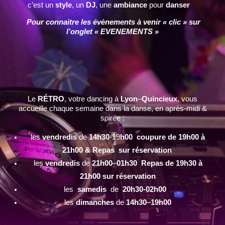
c’est un
style
, un
DJ
, une
ambiance
pour
danser
Pour connaitre les évènements à venir « clic » sur
l’onglet « EVENEMENTS »
Le
RÉTRO
, votre dancing à
Lyon
–
Quincieux
, vous
accueille chaque semaine dans la danse, en après-midi &
soirée :
les
vendredis
de
14h30
-19
h00 coupure de 19h00 à
21h00 & Repas sur réservation
les
vendredis
de
21h00
–
01h30 Repas de 19h30 à
21h00 sur réservation
les
samedis
de
20h30-02h00
les
dimanches
de
14h30
–
19h00