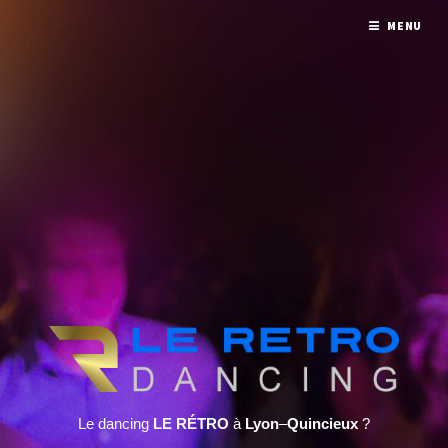
MENU
Le dancing
LE RÉTRO
à
Lyon
–
Quincieux
?