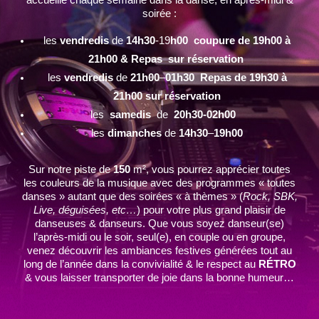
accueille chaque semaine dans la danse, en après-midi &
soirée :
les
vendredis
de
14h30
-19
h00 coupure de 19h00 à
21h00 & Repas sur réservation
les
vendredis
de
21h00
–
01h30 Repas de 19h30 à
21h00 sur réservation
les
samedis
de
20h30-02h00
les
dimanches
de
14h30
–
19h00
Sur notre piste de
150
m², vous pourrez apprécier toutes
les couleurs de la musique avec des programmes « toutes
danses » autant que des soirées « à thèmes » (
Rock, SBK,
Live, déguisées, etc…
) pour votre plus grand plaisir de
danseuses & danseurs. Que vous soyez danseur(se)
l’après-midi ou le soir, seul(e), en couple ou en groupe,
venez découvrir les ambiances festives générées tout au
long de l’année dans la convivialité & le respect au
RÉTRO
& vous laisser transporter de joie dans la bonne humeur…