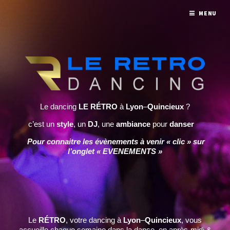
MENU
Le dancing
LE RÉTRO
à
Lyon
–
Quincieux
?
c’est un
style
, un
DJ
, une
ambiance
pour
danser
Pour connaitre les évènements à venir « clic » sur
l’onglet « EVENEMENTS »
Le
RÉTRO
, votre dancing à
Lyon
–
Quincieux
, vous