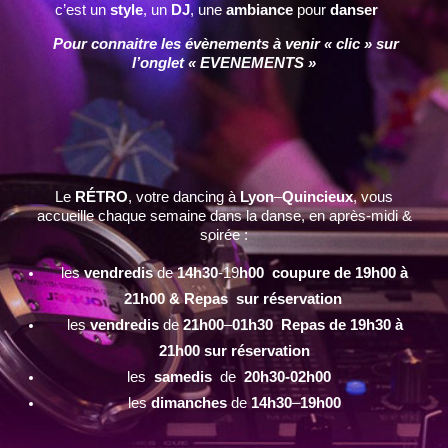
c’est un
style
, un
DJ
, une
ambiance
pour
danser
Pour connaitre les évènements à venir « clic » sur
l’onglet « EVENEMENTS »
Le
RÉTRO
, votre dancing à
Lyon
–
Quincieux
, vous
accueille chaque semaine dans la danse, en après-midi &
soirée :
les
vendredis
de
14h30
-19
h00 coupure de 19h00 à
21h00 & Repas sur réservation
les
vendredis
de
21h00
–
01h30 Repas de 19h30 à
21h00 sur réservation
les
samedis
de
20h30-02h00
les
dimanches
de
14h30
–
19h00