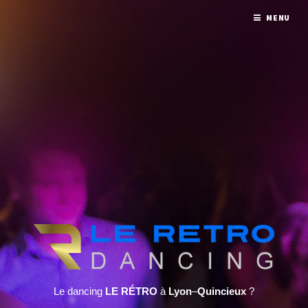
MENU
Le dancing
LE RÉTRO
à
Lyon
–
Quincieux
?