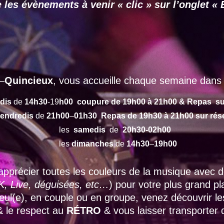
 les évènements à venir « clic » sur l’onglet
–
Quincieux
, vous accueille chaque semaine dans 
dis
de
14h30
-19
h00 coupure de 19h00 à 21h00 & Repas su
endredis
de
21h00
–
01h30 Repas de 19h30 à 21h00 sur rés
les
samedis
de
20h30-02h00
les
dimanches
de
14h30
–
19h00
apprécier toutes les couleurs de la musique avec
, Live, déguisées, etc…
) pour votre plus grand p
 seul(e), en couple ou en groupe, venez découvrir l
 & le respect au
RÉTRO
& vous laisser transporter