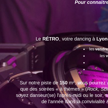
Pour connaitre
Le
RÉTRO
, votre dancing à
Lyon
les
vendre
les
v
Sur notre piste de
150
m², vous pourrez 
que des soirées « à thèmes » (
Rock, SBK
soyez danseur(se) l’après-midi ou le soir,
de l’année dans la convivialité