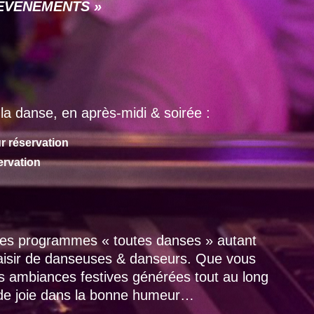
 « EVENEMENTS »
la danse, en après-midi & soirée :
r réservation
ervation
 des programmes « toutes danses » autant
laisir de danseuses & danseurs. Que vous
es ambiances festives générées tout au long
 de joie dans la bonne humeur…