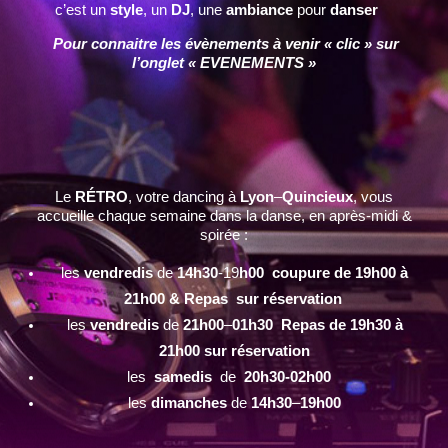
c’est un
style
, un
DJ
, une
ambiance
pour
danser
Pour connaitre les évènements à venir « clic » sur
l’onglet « EVENEMENTS »
Le
RÉTRO
, votre dancing à
Lyon
–
Quincieux
, vous
accueille chaque semaine dans la danse, en après-midi &
soirée :
les
vendredis
de
14h30
-19
h00 coupure de 19h00 à
21h00 & Repas sur réservation
les
vendredis
de
21h00
–
01h30 Repas de 19h30 à
21h00 sur réservation
les
samedis
de
20h30-02h00
les
dimanches
de
14h30
–
19h00