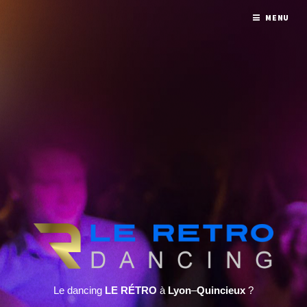
MENU
Le dancing
LE RÉTRO
à
Lyon
–
Quincieux
?