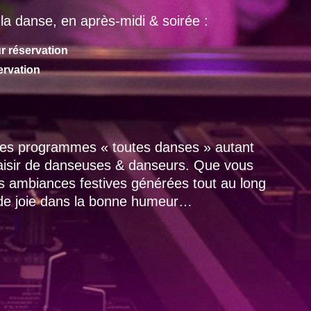
la danse, en après-midi & soirée :
r réservation
ervation
 des programmes « toutes danses » autant
laisir de danseuses & danseurs. Que vous
es ambiances festives générées tout au long
 de joie dans la bonne humeur…