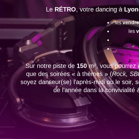
Le
RÉTRO
, votre dancing à
Lyon
les
vendre
les
v
Sur notre piste de
150
m², vous pourrez 
que des soirées « à thèmes » (
Rock, SBK
soyez danseur(se) l’après-midi ou le soir,
de l’année dans la convivialité