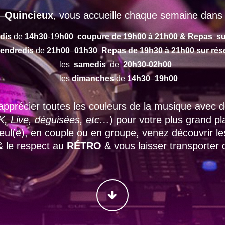
–
Quincieux
, vous accueille chaque semaine dans 
dis
de
14h30
-19
h00 coupure de 19h00 à 21h00 & Repas su
endredis
de
21h00
–
01h30 Repas de 19h30 à 21h00 sur rés
les
samedis
de
20h30-02h00
les
dimanches
de
14h30
–
19h00
apprécier toutes les couleurs de la musique avec
, Live, déguisées, etc…
) pour votre plus grand p
 seul(e), en couple ou en groupe, venez découvrir l
 & le respect au
RÉTRO
& vous laisser transporter
CONTINUER