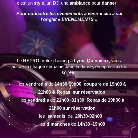
c’est un
style
, un
DJ
, une
ambiance
pour
danser
Pour connaitre les évènements à venir « clic » sur
l’onglet « EVENEMENTS »
Le
RÉTRO
, votre dancing à
Lyon
–
Quincieux
, vous
accueille chaque semaine dans la danse, en après-midi &
soirée :
les
vendredis
de
14h30
-19
h00 coupure de 19h00 à
21h00 & Repas sur réservation
les
vendredis
de
21h00
–
01h30 Repas de 19h30 à
21h00 sur réservation
les
samedis
de
20h30-02h00
les
dimanches
de
14h30
–
19h00