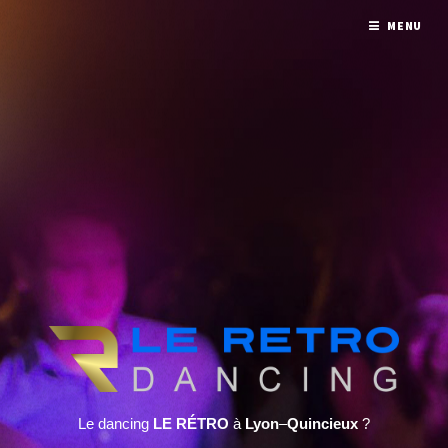
MENU
Le dancing
LE RÉTRO
à
Lyon
–
Quincieux
?