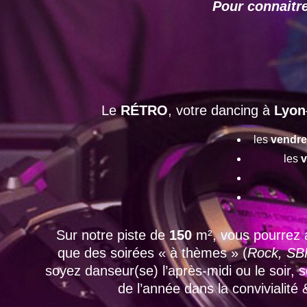
Pour connaitre
Le
RÉTRO
, votre dancing à
Lyon
les
vendre
les
v
Sur notre piste de
150
m², vous pourrez 
que des soirées « à thèmes » (
Rock, SBK
soyez danseur(se) l’après-midi ou le soir,
de l’année dans la convivialité