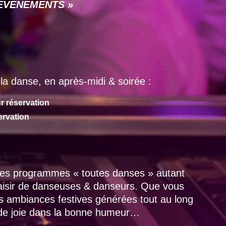
 « EVENEMENTS »
la danse, en après-midi & soirée :
r réservation
ervation
 des programmes « toutes danses » autant
laisir de danseuses & danseurs. Que vous
es ambiances festives générées tout au long
 de joie dans la bonne humeur…