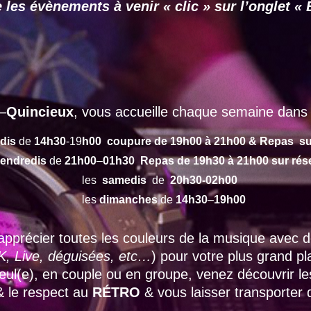
 les évènements à venir « clic » sur l’onglet
–
Quincieux
, vous accueille chaque semaine dans 
dis
de
14h30
-19
h00 coupure de 19h00 à 21h00 & Repas su
endredis
de
21h00
–
01h30 Repas de 19h30 à 21h00 sur rés
les
samedis
de
20h30-02h00
les
dimanches
de
14h30
–
19h00
apprécier toutes les couleurs de la musique avec
, Live, déguisées, etc…
) pour votre plus grand p
 seul(e), en couple ou en groupe, venez découvrir l
 & le respect au
RÉTRO
& vous laisser transporter