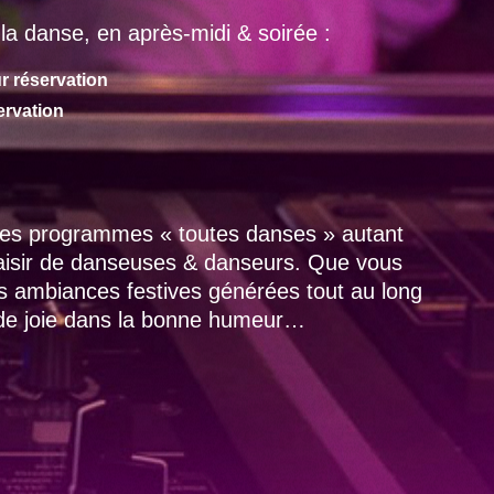
la danse, en après-midi & soirée :
r réservation
ervation
 des programmes « toutes danses » autant
laisir de danseuses & danseurs. Que vous
es ambiances festives générées tout au long
 de joie dans la bonne humeur…