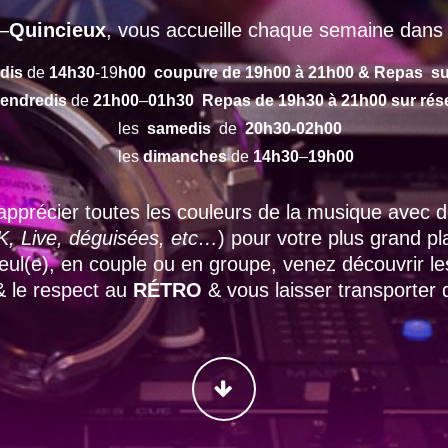
–
Quincieux
, vous accueille chaque semaine dans 
dis
de
14h30
-19
h00 coupure de 19h00 à 21h00 & Repas su
endredis
de
21h00
–
01h30 Repas de 19h30 à 21h00 sur rés
les
samedis
de
20h30-02h00
les
dimanches
de
14h30
–
19h00
apprécier toutes les couleurs de la musique avec
, Live, déguisées, etc…
) pour votre plus grand p
 seul(e), en couple ou en groupe, venez découvrir l
 & le respect au
RÉTRO
& vous laisser transporter
CONTINUER