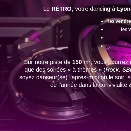
Le
RÉTRO
, votre dancing à
Lyon
les
vendre
les
v
Sur notre piste de
150
m², vous pourrez 
que des soirées « à thèmes » (
Rock, SBK
soyez danseur(se) l’après-midi ou le soir,
de l’année dans la convivialité