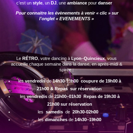
c’est un
style
, un
DJ
, une
ambiance
pour
danser
Pour connaitre les évènements à venir « clic » sur
l’onglet « EVENEMENTS »
Le
RÉTRO
, votre dancing à
Lyon
–
Quincieux
, vous
accueille chaque semaine dans la danse, en après-midi &
soirée :
les
vendredis
de
14h30
-19
h00 coupure de 19h00 à
21h00 & Repas sur réservation
les
vendredis
de
21h00
–
01h30 Repas de 19h30 à
21h00 sur réservation
les
samedis
de
20h30-02h00
les
dimanches
de
14h30
–
19h00