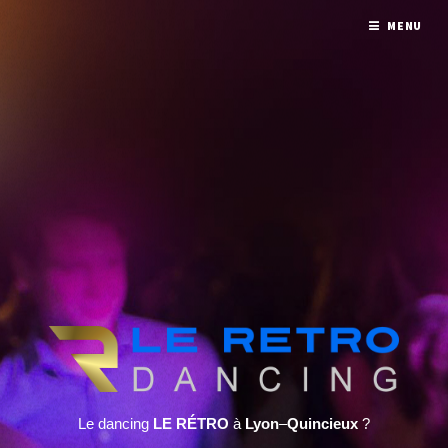
MENU
Le dancing
LE RÉTRO
à
Lyon
–
Quincieux
?